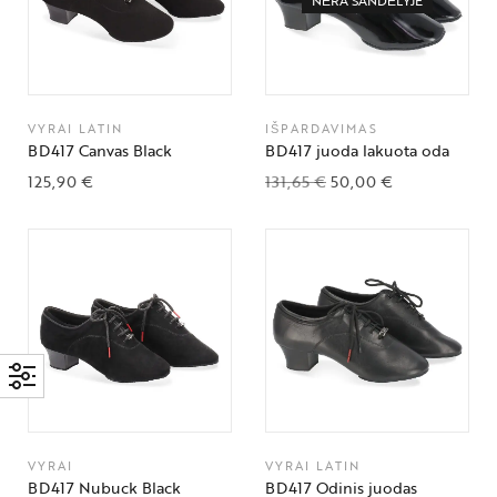
NĖRA SANDĖLYJE
VYRAI LATIN
IŠPARDAVIMAS
BD417 Canvas Black
BD417 juoda lakuota oda
125,90
€
131,65
€
50,00
€
VYRAI
VYRAI LATIN
BD417 Nubuck Black
BD417 Odinis juodas