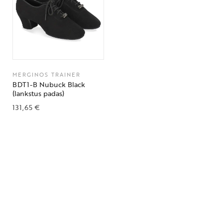
MERGINOS TRAINER
BDT1-B Nubuck Black
(lankstus padas)
131,65
€