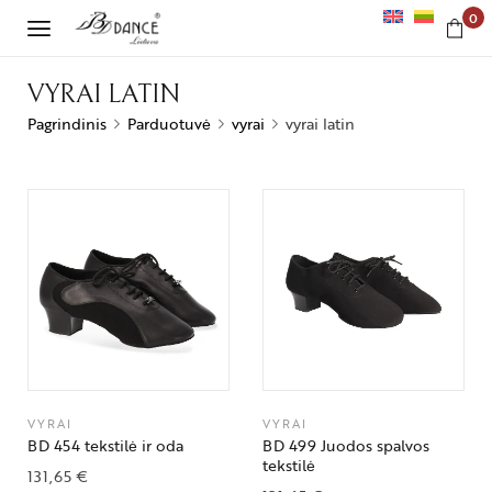
0
VYRAI LATIN
Pagrindinis
Parduotuvė
vyrai
vyrai latin
VYRAI
VYRAI
BD 454 tekstilė ir oda
BD 499 Juodos spalvos
tekstilė
131,65
€