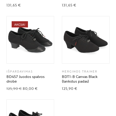
131,65
€
131,65
€
AKCIJA!
IŠPARDAVIMAS
MERGINOS TRAINER
BD457 Juodos spalvos
BDT1-B Canvas Black
drobė
(lankstus padas)
125,90
€
80,00
€
125,90
€