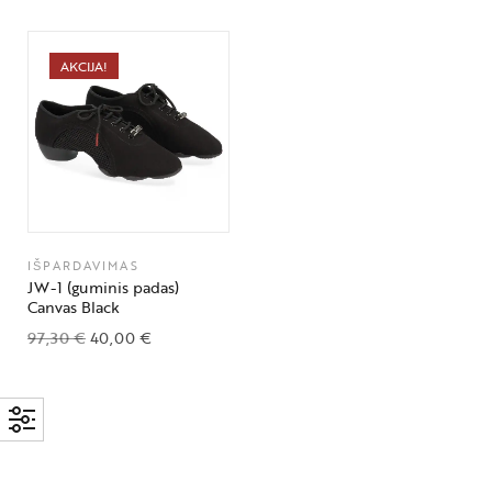
AKCIJA!
IŠPARDAVIMAS
JW-1 (guminis padas)
Canvas Black
97,30
€
40,00
€