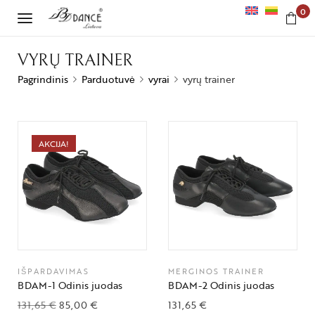
0
VYRŲ TRAINER
Pagrindinis
Parduotuvė
vyrai
vyrų trainer
AKCIJA!
IŠPARDAVIMAS
MERGINOS TRAINER
BDAM-1 Odinis juodas
BDAM-2 Odinis juodas
131,65
€
85,00
€
131,65
€