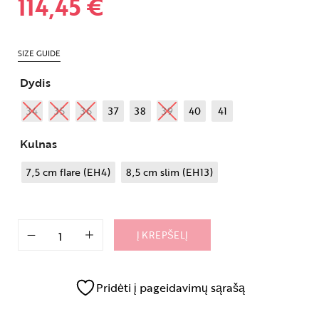
114,45
€
SIZE GUIDE
Dydis
34
35
36
37
38
39
40
41
Kulnas
7,5 cm flare (EH4)
8,5 cm slim (EH13)
Į KREPŠELĮ
Pridėti į pageidavimų sąrašą