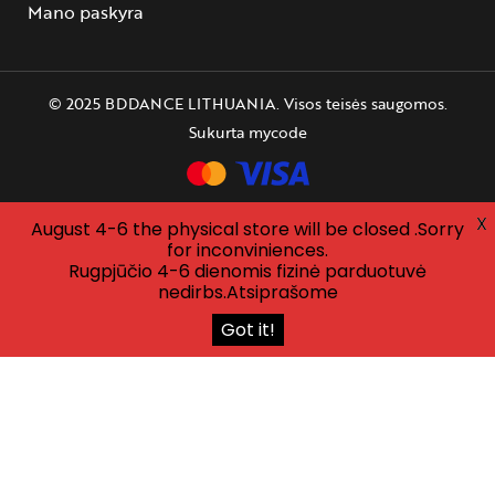
Mano paskyra
© 2025 BDDANCE LITHUANIA. Visos teisės saugomos.
Sukurta
mycode
X
August 4-6 the physical store will be closed .Sorry
for inconviniences.
Rugpjūčio 4-6 dienomis fizinė parduotuvė
nedirbs.Atsiprašome
Got it!