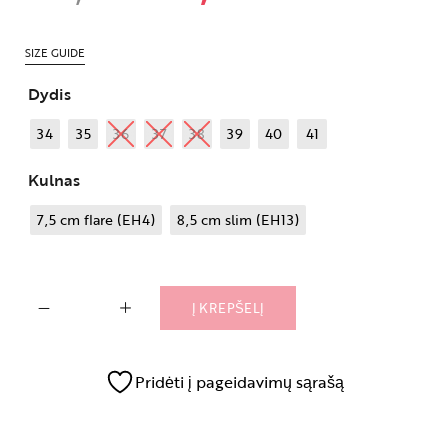
SIZE GUIDE
Dydis
34
35
36
37
38
39
40
41
Kulnas
7,5 cm flare (EH4)
8,5 cm slim (EH13)
Į KREPŠELĮ
Pridėti į pageidavimų sąrašą