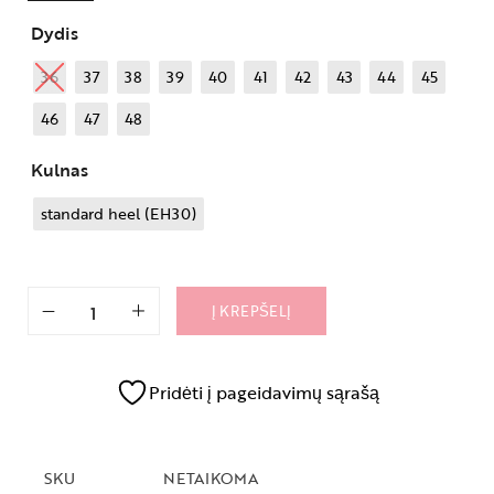
Dydis
36
37
38
39
40
41
42
43
44
45
46
47
48
Kulnas
standard heel (EH30)
Į KREPŠELĮ
Pridėti į pageidavimų sąrašą
SKU
NETAIKOMA