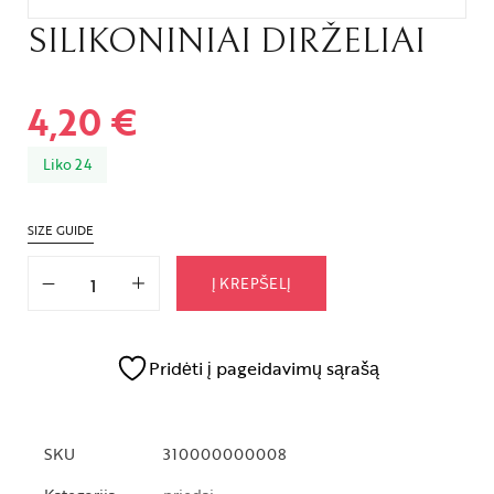
SILIKONINIAI DIRŽELIAI
4,20
€
Liko 24
SIZE GUIDE
Į KREPŠELĮ
Pridėti į pageidavimų sąrašą
SKU
310000000008