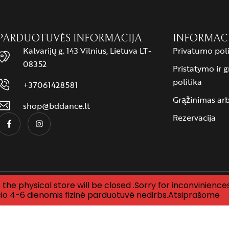
PARDUOTUVĖS INFORMACIJA
INFORMAC
Kalvarijų g. 143 Vilnius, Lietuva LT-
Privatumo poli
08352
Pristatymo ir 
politika
+37061428581
Grąžinimas ar
shop@bddance.lt
Rezervacija
the physical store will be closed .Sorry for inconviniences
s. Sukurta
mycode
io 4-6 dienomis fizinė parduotuvė nedirbs.Atsiprašome