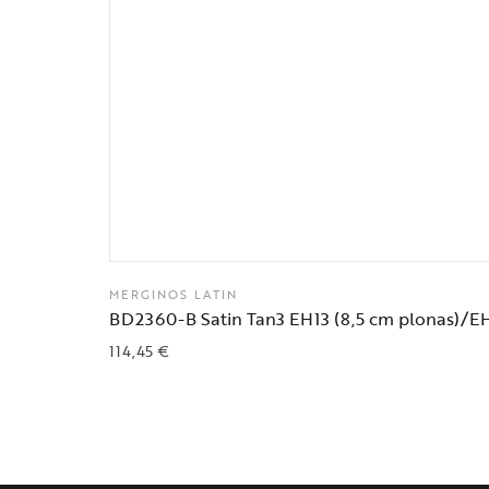
MERGINOS LATIN
BD2360-B Satin Tan3 EH13 (8,5 cm plonas)/EH
114,45
€