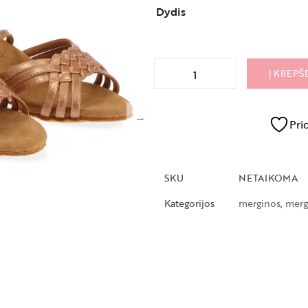
Dydis
Į KREPŠ
Pri
SKU
NETAIKOMA
Kategorijos
merginos
,
merg