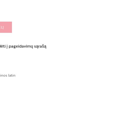
ELĮ
dėti į pageidavimų sąrašą
inos latin