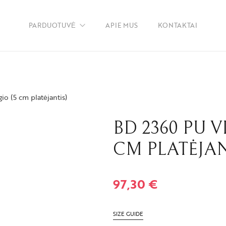
PARDUOTUVĖ
APIE MUS
KONTAKTAI
Merginos
Vyrai
io (5 cm platėjantis)
Vaikams
BD 2360 PU V
Priedai
CM PLATĖJAN
Paskutiniai vienetai
97,30
€
SIZE GUIDE