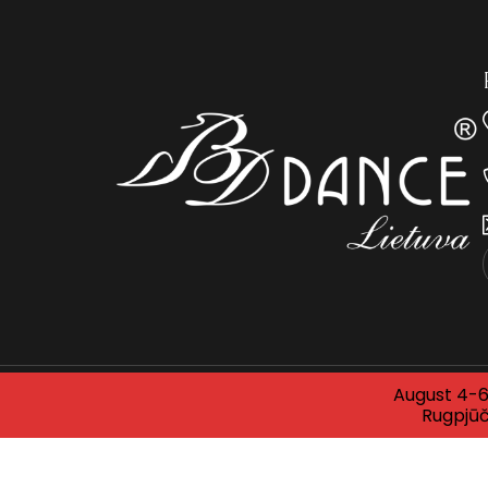
August 4-6 
© 2025 BDDANCE LITHUANIA. Visos teisės saugomo
Rugpjūč