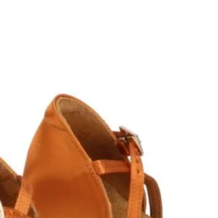
YOUR FIR
ORDER
GET 5% OFF and Subscr