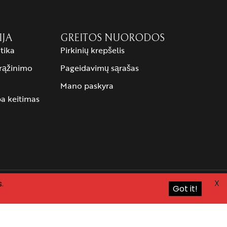
IJA
GREITOS NUORODOS
tika
Pirkinių krepšelis
grąžinimo
Pageidavimų sąrašas
Mano paskyra
ba keitimas
X
.
Got it!